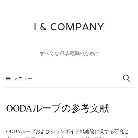
コ
ン
テ
ン
ツ
へ
すべては日本再興のために
ス
キ
ッ
検
索:
メニュー
プ
OODAループの参考文献
OODAループおよびジョンボイド戦略論に関する研究と