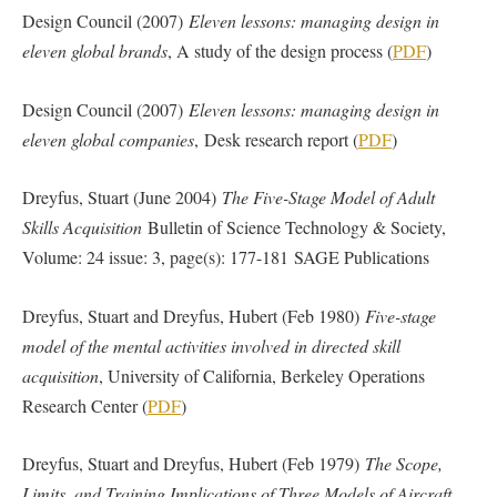
Design Council (2007)
Eleven lessons: managing design in
eleven global brands
, A study of the design process (
PDF
)
Design Council (2007)
Eleven lessons: managing design in
eleven global companies
, Desk research report (
PDF
)
Dreyfus, Stuart (June 2004)
The Five-Stage Model of Adult
Skills Acquisition
Bulletin of Science Technology & Society,
Volume: 24 issue: 3, page(s): 177-181 SAGE Publications
Dreyfus, Stuart and Dreyfus, Hubert (Feb 1980)
Five-stage
model of the mental activities involved in directed skill
acquisition
, University of California, Berkeley Operations
Research Center (
PDF
)
Dreyfus, Stuart and Dreyfus, Hubert (Feb 1979)
The Scope,
Limits, and Training Implications of Three Models of Aircraft