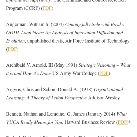
Program (CCRP) (
PDF
)
Angerman, William S. (2004)
Coming full circle with Boyd’s
OODA Loop ideas: An Analysis of Innovation Diffusion and
Evolution
, unpublished thesis, Air Force Institute of Technology
(
PDF
)
Archibald V. Arnold, III (May 1991)
Strategic Visioning – What
it is and How it’s Done
US Army War College (
PDF
)
Argyris, Chris and Schön, Donald A. (1978)
Organizational
Learning: A Theory of Action Perspective
Addison-Wesley
Bennett, Nathan and Lemoine, G. James (January 2014)
What
VUCA Really Means for You
, Harvard Business Review (
PDF
)*