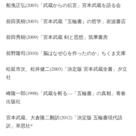
船曳正弘(2003)「武蔵からの伝言」宮本武蔵を語る会
前田英樹(2003)「宮本武蔵『五輪書』の哲学」岩波書店
前田秀樹(2009)「宮本武蔵 剣と思想」筑摩書房
前野隆司(2010)「脳はなぜ心を作ったのか」ちくま文庫
松延市次、松井健二(2003)「決定版 宮本武蔵全書」夕立
社
峰隆一郎(1998)「武蔵を斬る―「五輪書」の真相」青春
出版社
宮本武蔵、大倉隆二翻訳(2012)「決定版 五輪書現代語
訳」草思社*