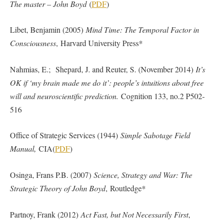
The master – John Boyd
(
PDF
)
Libet, Benjamin (2005)
Mind Time: The Temporal Factor in
Consciousness
, Harvard University Press*
Nahmias, E.; Shepard, J. and Reuter, S. (November 2014)
It’s
OK if ‘my brain made me do it’: people’s intuitions about free
will and neuroscientific prediction.
Cognition 133, no.2 P502-
516
Office of Strategic Services (1944)
Simple Sabotage Field
Manual,
CIA(
PDF
)
Osinga, Frans P.B. (2007)
Science, Strategy and War: The
Strategic Theory of John Boyd
, Routledge*
Partnoy, Frank (2012)
Act Fast, but Not Necessarily First
,