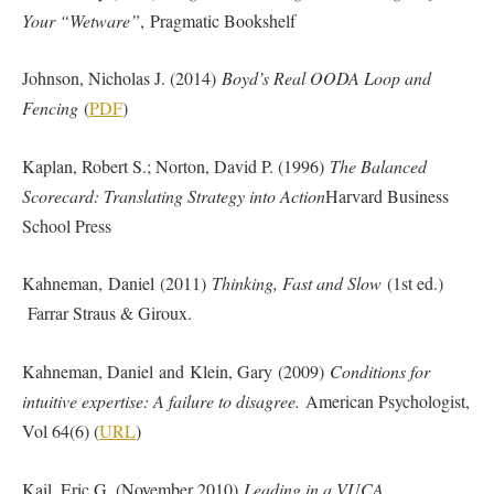
Your “Wetware”
, Pragmatic Bookshelf
Johnson, Nicholas J. (2014)
Boyd’s Real OODA Loop and
Fencing
(
PDF
)
Kaplan, Robert S.; Norton, David P. (1996)
The Balanced
Scorecard: Translating Strategy into Action
Harvard Business
School Press
Kahneman, Daniel (2011)
Thinking, Fast and Slow
(1st ed.)
Farrar Straus & Giroux.
Kahneman, Daniel and Klein, Gary (2009)
Conditions for
intuitive expertise: A failure to disagree.
American Psychologist,
Vol 64(6) (
URL
)
Kail, Eric G. (November 2010)
Leading in a VUCA