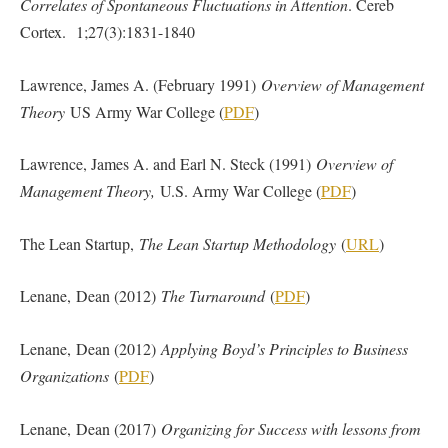
Correlates of Spontaneous Fluctuations in Attention
. Cereb
Cortex. 1;27(3):1831-1840
Lawrence, James A. (February 1991)
Overview of Management
Theory
US Army War College (
PDF
)
Lawrence, James A. and Earl N. Steck (1991)
Overview of
Management Theory,
U.S. Army War College (
PDF
)
The Lean Startup,
The Lean Startup Methodology
(
URL
)
Lenane, Dean (2012)
The Turnaround
(
PDF
)
Lenane, Dean (2012)
Applying Boyd’s Principles to Business
Organizations
(
PDF
)
Lenane, Dean (2017)
Organizing for Success with lessons from