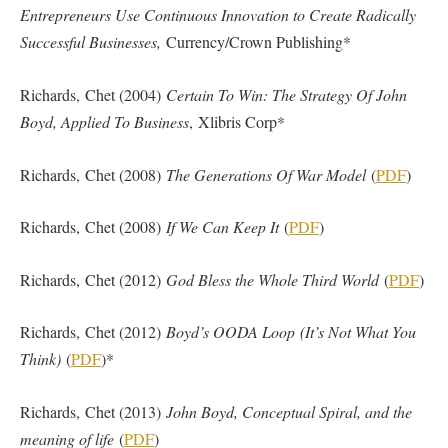
Entrepreneurs Use Continuous Innovation to Create Radically
Successful Businesses,
Currency/Crown Publishing*
Richards, Chet (2004)
Certain To Win: The Strategy Of John
Boyd, Applied To Business
, Xlibris Corp*
Richards, Chet (2008)
The Generations Of War Model
(
PDF
)
Richards, Chet (2008)
If We Can Keep It
(
PDF
)
Richards, Chet (2012)
God Bless the Whole Third World
(
PDF
)
Richards, Chet (2012)
Boyd’s OODA Loop (It’s Not What You
Think)
(
PDF
)*
Richards, Chet (2013)
John Boyd, Conceptual Spiral, and the
meaning of life
(
PDF
)