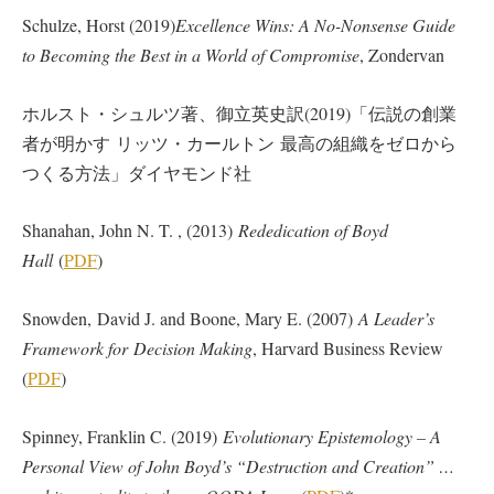
Schulze, Horst (2019)
Excellence Wins: A No-Nonsense Guide
to Becoming the Best in a World of Compromise
, Zondervan
ホルスト・シュルツ著、御立英史訳(2019)「伝説の創業
者が明かす リッツ・カールトン 最高の組織をゼロから
つくる方法」ダイヤモンド社
Shanahan, John N. T. , (2013)
Rededication of Boyd
Hall
(
PDF
)
Snowden, David J. and Boone, Mary E. (2007)
A Leader’s
Framework for Decision Making
, Harvard Business Review
(
PDF
)
Spinney, Franklin C. (2019)
Evolutionary Epistemology – A
Personal View of John Boyd’s “Destruction and Creation” …