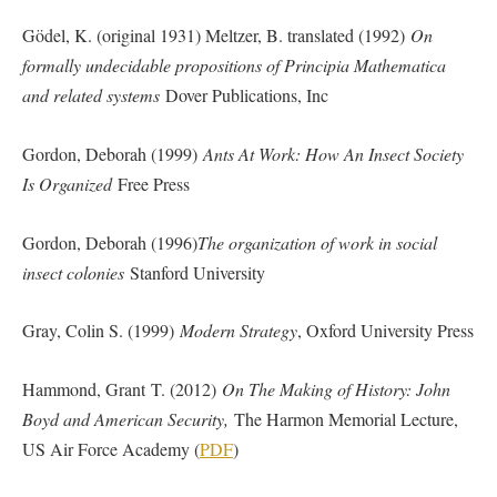
Gödel, K. (original 1931) Meltzer, B. translated (1992)
On
formally undecidable propositions of Principia Mathematica
and related systems
Dover Publications, Inc
Gordon, Deborah (1999)
Ants At Work: How An Insect Society
Is Organized
Free Press
Gordon, Deborah (1996)
The organization of work in social
insect colonies
Stanford University
Gray, Colin S. (1999)
Modern Strategy
, Oxford University Press
Hammond, Grant T. (2012)
On The Making of History: John
Boyd and American Security,
The Harmon Memorial Lecture,
US Air Force Academy (
PDF
)