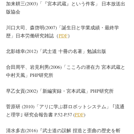
加来耕三(2003)「『宮本武蔵』という件客」 日本放送出
版協会
川口大司、森啓明(2007)「誕生日と学業成績・最終学
歴」日本労働研究雑誌（
PDF
）
北影雄幸(2012)「武士道 十冊の名著」勉誠出版
合田周平、岩見利男(2006)「こころの潜在力 宮本武蔵と
中村天風」PHP研究所
早乙女貢(2002)「新編実録・宮本武蔵」PHP研究所
菅原研 (2010)「アリに学ぶ群ロボットシステム」 ｢流通
と理学｣ 研究会報告書 P.52-P.57 (
PDF
)
清水多吉(2016)『武士道の誤解 捏造と歪曲の歴史を斬