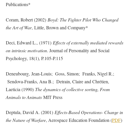
Publications*
Coram, Robert (2002)
Boyd: The Fighter Pilot Who Changed
the Art of War
, Little, Brown and Company*
Deci, Edward L., (1971)
Effects of externally mediated rewards
on intrinsic motivation
. Journal of Personality and Social
Psychology, 18(1), P.105-P.115
Deneubourg, Jean-Louis; Goss, Simon; Franks, Nigel R.;
Sendova-Franks, Ana B.; Detrain, Claire and Chrétien,
Laeticia (1990)
The dynamics of collective sorting, From
Animals to Animats
MIT Press
Deptula, David A. (2001)
Effects-Based Operations- Change in
the Nature of Warfare
, Aerospace Education Foundation (
PDF
)