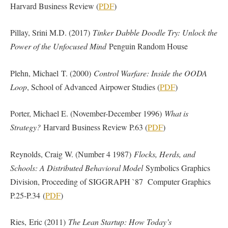
Harvard Business Review (
PDF
)
Pillay, Srini M.D. (2017)
Tinker Dabble Doodle Try: Unlock the
Power of the Unfocused Mind
Penguin Random House
Plehn, Michael T. (2000)
Control Warfare: Inside the OODA
Loop
, School of Advanced Airpower Studies (
PDF
)
Porter, Michael E. (November-December 1996)
What is
Strategy?
Harvard Business Review P.63 (
PDF
)
Reynolds, Craig W. (Number 4 1987)
Flocks, Herds, and
Schools: A Distributed Behavioral Model
Symbolics Graphics
Division, Proceeding of SIGGRAPH `87 Computer Graphics
P.25-P.34 (
PDF
)
Ries, Eric (2011)
The Lean Startup: How Today’s