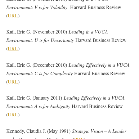
Environment: V is for Volatility
Harvard Business Review
(
URL
)
Kail, Eric G. (November 2010)
Leading in a VUCA
Environment: U is for Uncertainty
Harvard Business Review
(
URL
)
Kail, Eric G. (December 2010)
Leading Effectively in a VUCA
Environment: C is for Complexity
Harvard Business Review
(
URL
)
Kail, Eric G. (January 2011)
Leading Effectively in a VUCA
Environment: A is for Ambiguity
Harvard Business Review
(
URL
)
Kennedy, Claudia J. (May 1991)
Strategic Vision – A Leader