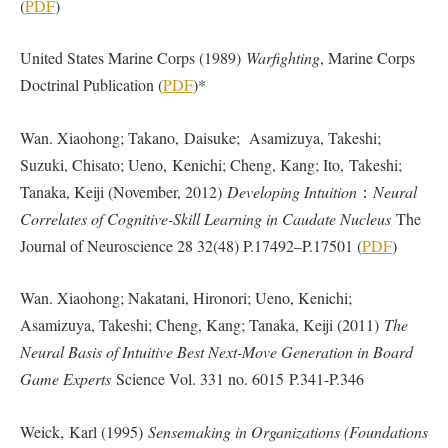
(
PDF
)
United States Marine Corps (1989)
Warfighting
, Marine Corps
Doctrinal Publication (
PDF
)*
Wan. Xiaohong; Takano, Daisuke; Asamizuya, Takeshi;
Suzuki, Chisato; Ueno, Kenichi; Cheng, Kang; Ito, Takeshi;
Tanaka, Keiji (November, 2012)
Developing Intuition
：
Neural
Correlates of Cognitive-Skill Learning in Caudate Nucleus
The
Journal of Neuroscience 28 32(48) P.17492–P.17501 (
PDF
)
Wan. Xiaohong; Nakatani, Hironori; Ueno, Kenichi;
Asamizuya, Takeshi; Cheng, Kang; Tanaka, Keiji (2011)
The
Neural Basis of Intuitive Best Next-Move Generation in Board
Game Experts
Science Vol. 331 no. 6015 P.341-P.346
Weick, Karl (1995)
Sensemaking in Organizations (Foundations