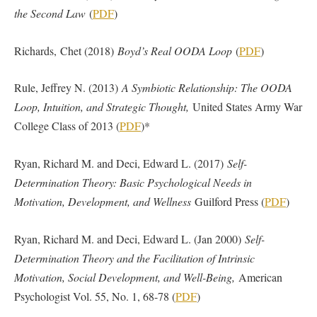
the Second Law
(
PDF
)
Richards, Chet (2018)
Boyd’s Real OODA Loop
(
PDF
)
Rule, Jeffrey N. (2013)
A Symbiotic Relationship: The OODA
Loop, Intuition, and Strategic Thought,
United States Army War
College Class of 2013 (
PDF
)*
Ryan, Richard M. and Deci, Edward L. (2017)
Self-
Determination Theory: Basic Psychological Needs in
Motivation, Development, and Wellness
Guilford Press (
PDF
)
Ryan, Richard M. and Deci, Edward L. (Jan 2000)
Self-
Determination Theory and the Facilitation of Intrinsic
Motivation, Social Development, and Well-Being,
American
Psychologist Vol. 55, No. 1, 68-78 (
PDF
)