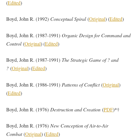
(
Edited
)
Boyd, John R. (1992)
Conceptual Spiral
(
Original
) (
Edited
)
Boyd, John R. (1987-1991)
Organic Design for Command and
Control
(
Original
) (
Edited
)
Boyd, John R. (1987-1991)
The Strategic Game of ? and
?
(
Original
) (
Edited
)
Boyd, John R. (1986-1991)
Patterns of Conflict
(
Original
)
(
Edited
)
Boyd, John R. (1976)
Destruction and Creation
(
PDF
)*†
Boyd, John R. (1976)
New Conception of Air-to-Air
Combat
(
Original
) (
Edited
)