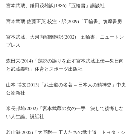
宮本武蔵、鎌田茂雄訳(1986)「五輪書」講談社
宮本武蔵 佐藤正英 校注・訳(2009)「五輪書」筑摩書房
宮本武蔵、大河内昭爾翻訳(2002)「五輪書」ニュートン
プレス
森田栄(2014)「定説の誤りを正す宮本武蔵正伝―鬼日向
と武蔵義軽」体育とスポーツ出版社
山本 博文(2013)「武士道の名著 – 日本人の精神史」中央
公論新社
米長邦雄(2002)『宮本武蔵の次の一手―決して後悔しな
い人生論」説話社
若山滋(2005)「大野耐一 工人たちの武士道 トヨタ・シ