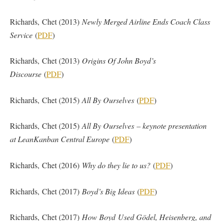
Richards, Chet (2013)
Newly Merged Airline Ends Coach Class
Service
(
PDF
)
Richards, Chet (2013)
Origins Of John Boyd’s
Discourse
(
PDF
)
Richards, Chet (2015)
All By Ourselves
(
PDF
)
Richards, Chet (2015)
All By Ourselves – keynote presentation
at LeanKanban Central Europe
(
PDF
)
Richards, Chet (2016)
Why do they lie to us?
(
PDF
)
Richards, Chet (2017)
Boyd’s Big Ideas
(
PDF
)
Richards, Chet (2017)
How Boyd Used Gödel, Heisenberg, and