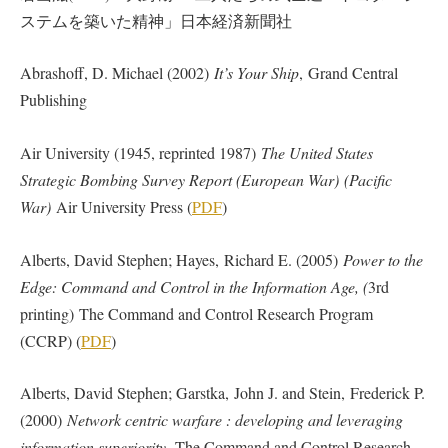
ステムを築いた精神」日本経済新聞社
Abrashoff, D. Michael (2002)
It’s Your Ship
, Grand Central
Publishing
Air University (1945, reprinted 1987)
The United States
Strategic Bombing Survey Report (European War) (Pacific
War)
Air University Press (
PDF
)
Alberts, David Stephen; Hayes, Richard E. (2005)
Power to the
Edge: Command and Control in the Information Age, (
3rd
printing) The Command and Control Research Program
(CCRP) (
PDF
)
Alberts, David Stephen; Garstka, John J. and Stein, Frederick P.
(2000)
Network centric warfare : developing and leveraging
information superiority,
The Command and Control Research