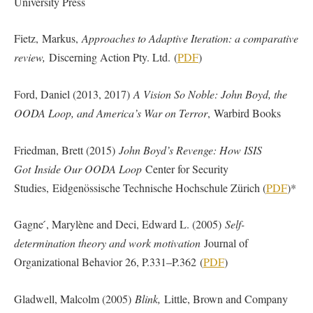
University Press
Fietz, Markus,
Approaches to Adaptive Iteration: a comparative
review,
Discerning Action Pty. Ltd. (
PDF
)
Ford, Daniel (2013, 2017)
A Vision So Noble: John Boyd, the
OODA Loop, and America’s War on Terror
, Warbird Books
Friedman, Brett (2015)
John Boyd’s Revenge: How ISIS
Got Inside Our OODA Loop
Center for Security
Studies, Eidgenössische Technische Hochschule Zürich (
PDF
)*
Gagne ́, Marylène and Deci, Edward L. (2005)
Self-
determination theory and work motivation
Journal of
Organizational Behavior 26, P.331–P.362 (
PDF
)
Gladwell, Malcolm (2005)
Blink,
Little, Brown and Company