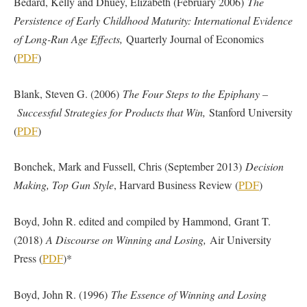
Bedard, Kelly and Dhuey, Elizabeth (February 2006)
The
Persistence of Early Childhood Maturity: International Evidence
of Long-Run Age Effects,
Quarterly Journal of Economics
(
PDF
)
Blank, Steven G. (2006)
The Four Steps to the Epiphany –
Successful Strategies for Products that Win,
Stanford University
(
PDF
)
Bonchek, Mark and Fussell, Chris (September 2013)
Decision
Making, Top Gun Style
, Harvard Business Review (
PDF
)
Boyd, John R. edited and compiled by Hammond, Grant T.
(2018)
A Discourse on Winning and Losing,
Air University
Press (
PDF
)*
Boyd, John R. (1996)
The Essence of Winning and Losing