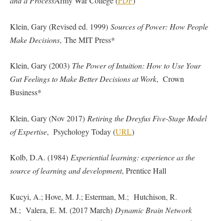
and a Process
Army War College (
PDF
)
Klein, Gary (Revised ed. 1999)
Sources of Power: How People
Make Decisions
, The MIT Press*
Klein, Gary (2003)
The Power of Intuition: How to Use Your
Gut Feelings to Make Better Decisions at Work
, Crown
Business*
Klein, Gary (Nov 2017)
Retiring the Dreyfus Five-Stage Model
of Expertise
, Psychology Today (
URL
)
Kolb, D.A. (1984)
Experiential learning: experience as the
source of learning and development
, Prentice Hall
Kucyi, A.; Hove, M. J.; Esterman, M.; Hutchison, R.
M.; Valera, E. M. (2017 March)
Dynamic Brain Network