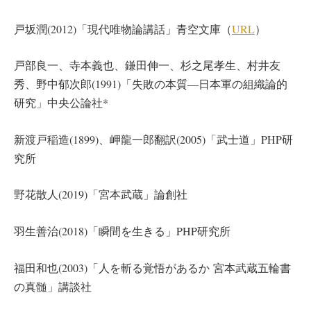
戸坂潤(2012)「現代唯物論講話」青空文庫（
URL
）
戸部良一、寺本義也、鎌田伸一、杉之尾孝生、村井友
秀、野中郁次郎(1991)「失敗の本質―日本軍の組織論的
研究」中央公論社*
新渡戸稲造(1899)、岬龍一郎翻訳(2005)「武士道」PHP研
究所
野花散人(2019)「宮本武蔵」論創社
羽生善治(2018)「瞬間を生きる」PHP研究所
福田和也(2003)「人を斬る覚悟があるか 宮本武蔵五輪書
の真髄」講談社