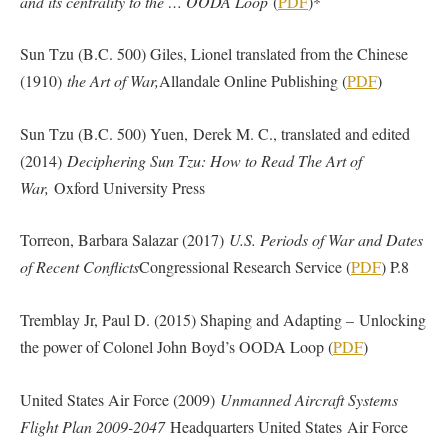
and its centrality to the … OODA Loop
(
PDF
)*
Sun Tzu (B.C. 500) Giles, Lionel translated from the Chinese
(1910)
the Art of War,
Allandale Online Publishing (
PDF
)
Sun Tzu (B.C. 500) Yuen, Derek M. C., translated and edited
(2014)
Deciphering Sun Tzu: How to Read The Art of
War,
Oxford University Press
Torreon, Barbara Salazar (2017)
U.S. Periods of War and Dates
of Recent Conflicts
Congressional Research Service (
PDF
) P.8
Tremblay Jr, Paul D. (2015) Shaping and Adapting – Unlocking
the power of Colonel John Boyd’s OODA Loop (
PDF
)
United States Air Force (2009)
Unmanned Aircraft Systems
Flight Plan 2009-2047
Headquarters United States Air Force