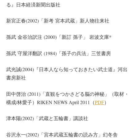
る』日本経済新聞出版社
新宮正春(2002)「新考 宮本武蔵」新人物往来社
孫武 金谷治訳注 (2000)「新訂 孫子」 岩波文庫*
孫武 守屋洋翻訳 (1984)「孫子の兵法」三笠書房
武光誠(2004)『日本人なら知っておきたい武士道』河出
書房新社
田中啓治 (2011)「直観をつかさどる脳の神秘」（取材・
構成/林愛子）RIKEN NEWS April 2011（
PDF
）
津本陽(2002)「武蔵と五輪書」講談社
谷沢永一(2002)「宮本武蔵五輪書の読み方」幻冬舎