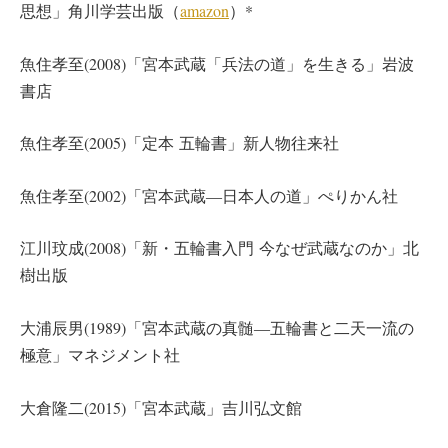
思想」角川学芸出版（
amazon
）*
魚住孝至(2008)「宮本武蔵「兵法の道」を生きる」岩波
書店
魚住孝至(2005)「定本 五輪書」新人物往来社
魚住孝至(2002)「宮本武蔵―日本人の道」ぺりかん社
江川玟成(2008)「新・五輪書入門 今なぜ武蔵なのか」北
樹出版
大浦辰男(1989)「宮本武蔵の真髄―五輪書と二天一流の
極意」マネジメント社
大倉隆二(2015)「宮本武蔵」吉川弘文館