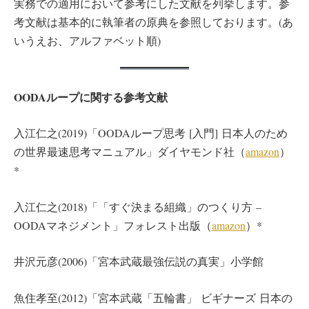
実務での適用において参考にした文献を列挙します。参
考文献は基本的に執筆者の原典を参照しております。(あ
いうえお、アルファベット順)
OODA
ループに関する参考文献
入江仁之(2019)「OODAループ思考 [入門] 日本人のため
の世界最速思考マニュアル」ダイヤモンド社（
amazon
）
*
入江仁之(2018)「「すぐ決まる組織」のつくり方 –
OODAマネジメント」フォレスト出版（
amazon
）*
井沢元彦(2006)「宮本武蔵最強伝説の真実」小学館
魚住孝至(2012)「宮本武蔵「五輪書」 ビギナーズ 日本の