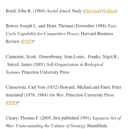
Boyd, John R. (1964)
Aerial Attack Study
(
Original
) (
Edited
)
Bower, Joseph L. and Hout, Thomas (November 1988)
Fast-
Cycle Capability for Competitive Power,
Harvard Business
Review (
PDF
)*
Camazine, Scott, Deneubourg, Jean-Louis, Franks, Nigel R.,
Sneyd, James (2001)
Self-Organization in Biological
Systems
Princeton University Press
Clausewitz, Carl Von (1832) Howard, Michael and Paret, Peter
translated (1976, 1984)
On War
, Princeton University Press
(
PDF
)*
Cleary, Thomas F. (2005, first published 1991)
Japanese Art of
War: Understanding the Culture of Strategy
Shambhala