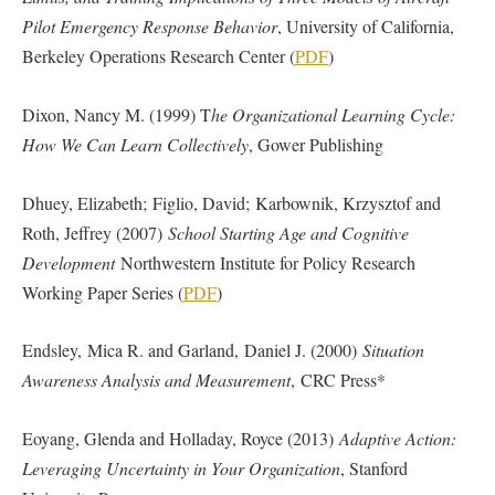
Pilot Emergency Response Behavior
, University of California,
Berkeley Operations Research Center (
PDF
)
Dixon, Nancy M. (1999) T
he Organizational Learning Cycle:
How We Can Learn Collectively
, Gower Publishing
Dhuey, Elizabeth; Figlio, David; Karbownik, Krzysztof and
Roth, Jeffrey (2007)
School Starting Age and Cognitive
Development
Northwestern Institute for Policy Research
Working Paper Series (
PDF
)
Endsley, Mica R. and Garland, Daniel J. (2000)
Situation
Awareness Analysis and Measurement
, CRC Press*
Eoyang, Glenda and Holladay, Royce (2013)
Adaptive Action:
Leveraging Uncertainty in Your Organization
, Stanford