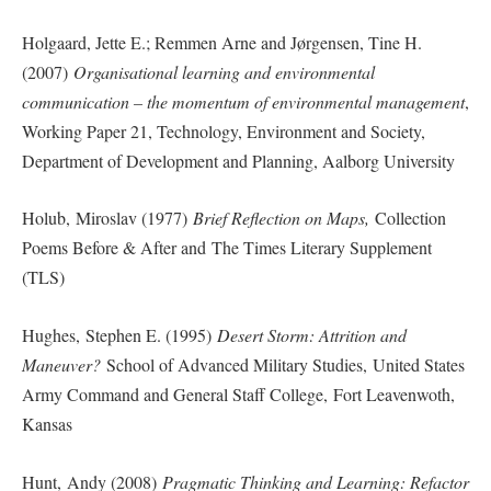
Holgaard, Jette E.; Remmen Arne and Jørgensen, Tine H.
(2007)
Organisational learning and environmental
communication – the momentum of environmental management
,
Working Paper 21, Technology, Environment and Society,
Department of Development and Planning, Aalborg University
Holub, Miroslav (1977)
Brief Reflection on Maps
,
Collection
Poems Before & After and The Times Literary Supplement
(TLS)
Hughes, Stephen E. (1995)
Desert Storm: Attrition and
Maneuver?
School of Advanced Military Studies, United States
Army Command and General Staff College, Fort Leavenwoth,
Kansas
Hunt, Andy (2008)
Pragmatic Thinking and Learning: Refactor