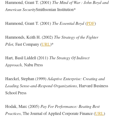
Hammond, Grant T. (2001)
The Mind of War : John Boyd and
American Security
Smithsonian Institution*
Hammond, Grant T. (2001)
The Essential Boyd
(
PDF
)
Hammonds, Keith H. (2002)
The Strategy of the Fighter
Pilot
, Fast Company (
URL
)*
Hart, Basil Liddell (2011)
The Strategy Of Indirect
Approach
, Nabu Press
Haeckel, Stephan (1999)
Adaptive Enterprise: Creating and
Leading Sense-and-Respond Organizations
, Harvard Business
School Press
Hodak, Marc (2005)
Pay For Performance: Beating Best
Practices
, The Journal of Applied Corporate Finance (
URL
)