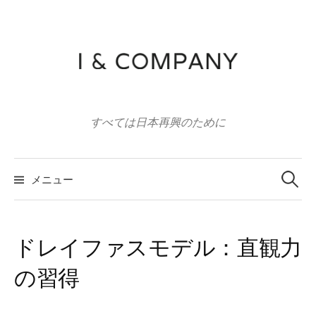
コ
ン
テ
ン
ツ
へ
すべては日本再興のために
ス
キ
ッ
検
索:
メニュー
プ
ドレイファスモデル：直観力
の習得