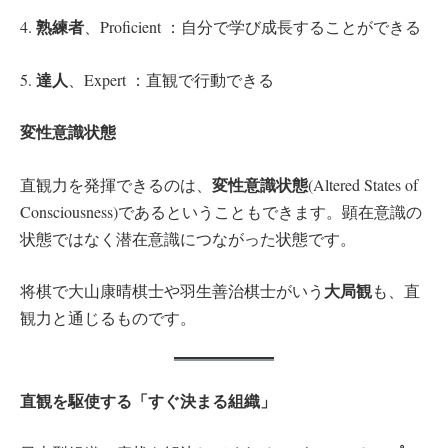
熟練者
4.
、Proficient ：自分で学び成長することができる
達人
5.
、Expert ：直観で行動できる
変性意識状態
変性意識状態
直観力を発揮できるのは、
(Altered States of
Consciousness)であるということもできます。顕在意識の
状態ではなく潜在意識につながった状態です。
大局観
将棋で大山康晴棋士や羽生善治棋士がいう
も、直
観力と通じるものです。
直観を駆使する「すぐ決まる組織」