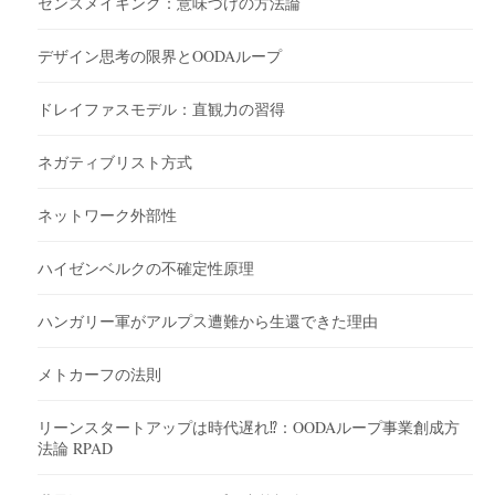
センスメイキング：意味づけの方法論
デザイン思考の限界とOODAループ
ドレイファスモデル：直観力の習得
ネガティブリスト方式
ネットワーク外部性
ハイゼンベルクの不確定性原理
ハンガリー軍がアルプス遭難から生還できた理由
メトカーフの法則
リーンスタートアップは時代遅れ⁉︎：OODAループ事業創成方
法論 RPAD