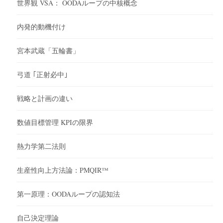
世界観 VSA： OODAループの中核概念
内発的動機付け
宮本武蔵「五輪書」
弓道 ｢正射必中｣
戦略と計画の違い
数値目標管理 KPIの限界
熱力学第二法則
生産性向上方法論：PMQIR™
第一原理：OODAループの認知法
自己決定理論