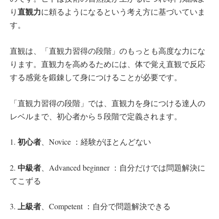
直観力
り
に頼るようになるという考え方に基づいていま
す。
直観は、「直観力習得の段階」のもっとも高度な力にな
ります。直観力を高めるためには、体で覚え直観で反応
する感覚を鍛錬して身につけることが必要です。
「直観力習得の段階」では、直観力を身につける達人の
レベルまで、初心者から５段階で定義されます。
初心者
1.
、Novice ：経験がほとんどない
中級者
2.
、Advanced beginner ：自分だけでは問題解決に
てこずる
上級者
3.
、Competent ：自分で問題解決できる