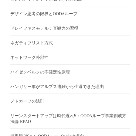
デザイン思考の限界とOODAループ
ドレイファスモデル：直観力の習得
ネガティブリスト方式
ネットワーク外部性
ハイゼンベルクの不確定性原理
ハンガリー軍がアルプス遭難から生還できた理由
メトカーフの法則
リーンスタートアップは時代遅れ⁉︎：OODAループ事業創成方
法論 RPAD
世界観 VSA： OODAループの中核概念