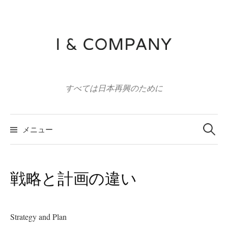
コ
ン
テ
ン
ツ
へ
すべては日本再興のために
ス
キ
ッ
検
索:
メニュー
プ
戦略と計画の違い
Strategy and Plan