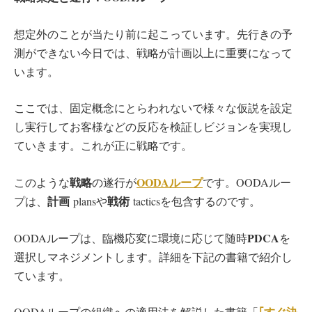
想定外のことが当たり前に起こっています。先行きの予
測ができない今日では、戦略が計画以上に重要になって
います。
ここでは、固定概念にとらわれないで様々な仮説を設定
し実行してお客様などの反応を検証しビジョンを実現し
ていきます。これが正に戦略です。
戦略
OODAループ
このような
の遂行が
です。OODAルー
計画
戦術
プは、
plansや
tacticsを包含するのです。
PDCA
OODAループは、臨機応変に環境に応じて随時
を
選択しマネジメントします。詳細を下記の書籍で紹介し
ています。
｢すぐ決
OODAループの組織への適用法を解説した書籍「