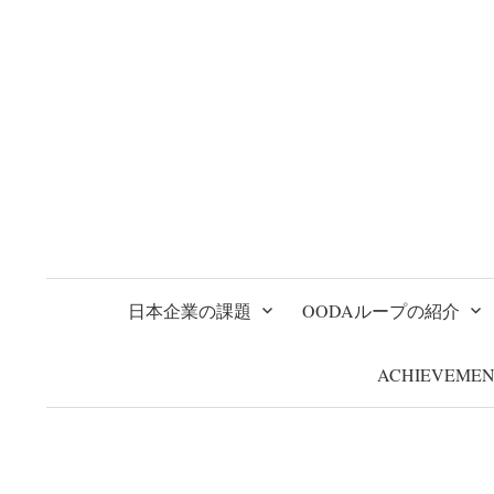
コ
ン
テ
ン
ツ
へ
ス
キ
ッ
プ
日本企業の課題
OODAループの紹介
ACHIEVEMEN