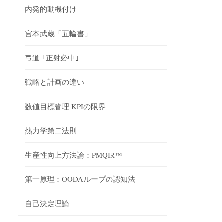
内発的動機付け
宮本武蔵「五輪書」
弓道 ｢正射必中｣
戦略と計画の違い
数値目標管理 KPIの限界
熱力学第二法則
生産性向上方法論：PMQIR™
第一原理：OODAループの認知法
自己決定理論