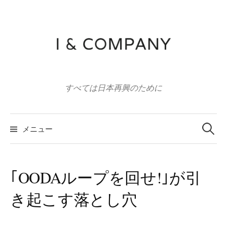
コ
ン
テ
ン
ツ
へ
すべては日本再興のために
ス
キ
ッ
検
索:
メニュー
プ
｢OODAループを回せ!｣が引
き起こす落とし穴