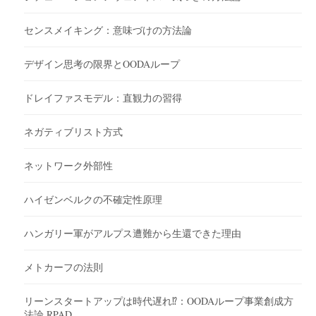
センスメイキング：意味づけの方法論
デザイン思考の限界とOODAループ
ドレイファスモデル：直観力の習得
ネガティブリスト方式
ネットワーク外部性
ハイゼンベルクの不確定性原理
ハンガリー軍がアルプス遭難から生還できた理由
メトカーフの法則
リーンスタートアップは時代遅れ⁉︎：OODAループ事業創成方
法論 RPAD