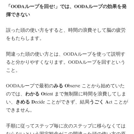
「OODAループを回せ!」では、OODAループの効果を発
揮できない
誤った頭の使い方をすると、時間の浪費そして脳の疲労
をもたらします。
間違った頭の使い方とは、OODAループを使って説明す
ると分かりやすくなります。OODAループを回すという
こと。
みる
O
OODAループで最初の
bserve ことから始めていた
わかる
O
のでは、
rient まで無制限に時間を浪費してしま
きめる
D
うごく
A
い、
ecide ことができず、結局
ct ことが
できません。
手順に従ってステップ毎に次のステップに移らなくては
ならないという固定観念がこの間違った頭の使い方の原