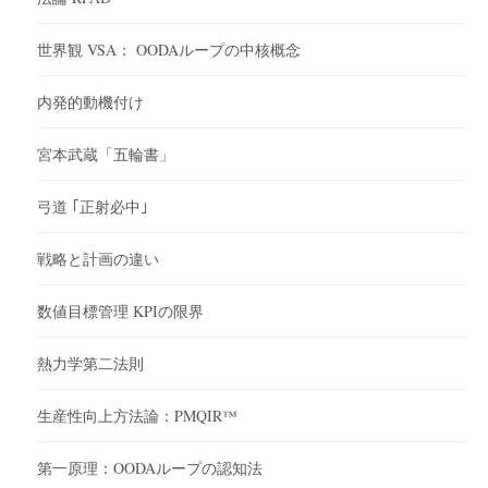
世界観 VSA： OODAループの中核概念
内発的動機付け
宮本武蔵「五輪書」
弓道 ｢正射必中｣
戦略と計画の違い
数値目標管理 KPIの限界
熱力学第二法則
生産性向上方法論：PMQIR™
第一原理：OODAループの認知法