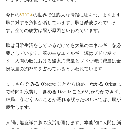
今日の
VUCA
の世界では膨大な情報に埋もれ、ますます
脳に対する負担が増しています。脳は酷使されていま
す。全ての疲労は脳が原因といわれています。
脳は日常生活をしているだけでも大量のエネルギーを必
要としています。脳の主なエネルギー源はブドウ糖で
す。人間の脳における酸素消費量とブドウ糖消費量は全
摂取量の約25％を占めているといわれています。
みる
O
わかる
O
まっさらで
bserve ことから始め、
rient ま
きめる
D
で時間を浪費し、
ecide ことがなかなかできず、
うごく
A
結局、
ct ことが遅れる誤ったOODAでは、脳が
疲労します。
人間は無意識に脳の疲労を避けます。本能的に人間は脳