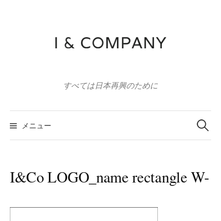
コ
ン
テ
ン
ツ
へ
すべては日本再興のために
ス
キ
ッ
検
索:
メニュー
プ
I&Co LOGO_name rectangle W-