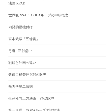
法論 RPAD
世界観 VSA： OODAループの中核概念
内発的動機付け
宮本武蔵「五輪書」
弓道 ｢正射必中｣
戦略と計画の違い
数値目標管理 KPIの限界
熱力学第二法則
生産性向上方法論：PMQIR™
第一原理：OODAループの認知法