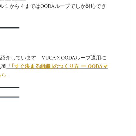
ル１から４まではOODAループでしか対応でき
紹介しています。VUCAとOODAループ適用に
｢すぐ決まる組織｣のつくり方 ー OODAマ
之著
「
ちら
。
。