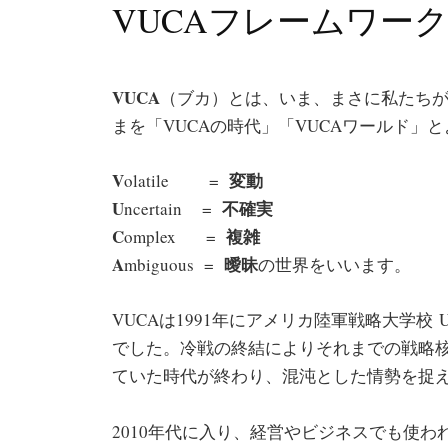
VUCAフレームワー
VUCA
（ブカ）とは、いま、まさに私たち
まを「VUCAの時代」「VUCAワールド」
V
変動
olatile =
U
不確実
ncertain =
C
複雑
omplex =
A
曖昧
mbiguous =
の世界をいいます。
VUCAは1991年にアメリカ陸軍戦略大学校 US 
でした。冷戦の終結によりそれまでの戦略
ていた時代が終わり、混沌とした情勢を捉
2010年代に入り、経営やビジネスでも使