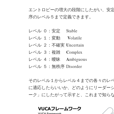
エントロピーの増大の段階にしたがい、安
序のレベル５まで定義できます。
レベル ０：安定 Stable
V
レベル １：変動
olatile
U
レベル ２：不確実
ncertain
C
レベル ３：複雑
omplex
A
レベル ４：曖昧
mbiguous
レベル ５：無秩序 Disorder
そのレベル１からレベル４までの各々のレ
に適応したらいいか、どのようにリーダーシ
ーク」にしたがって示すと、これまで知ら