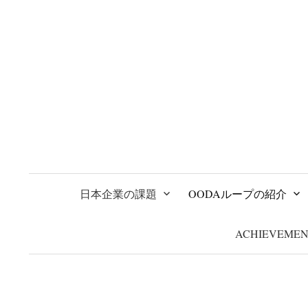
コ
ン
テ
ン
ツ
へ
ス
キ
ッ
プ
日本企業の課題
OODAループの紹介
ACHIEVEMEN