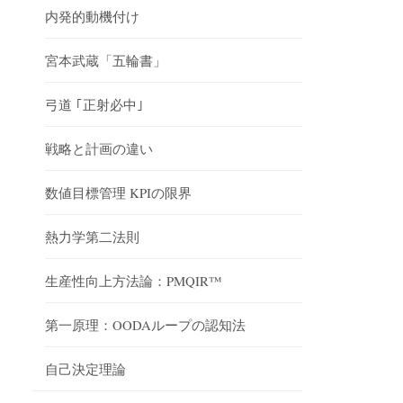
内発的動機付け
宮本武蔵「五輪書」
弓道 ｢正射必中｣
戦略と計画の違い
数値目標管理 KPIの限界
熱力学第二法則
生産性向上方法論：PMQIR™
第一原理：OODAループの認知法
自己決定理論